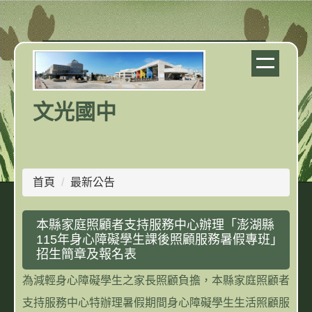
跳
到
主
要
內
容
文光國中
區
首頁
最新公告
本縣家庭照顧者支持服務中心辦理「澎湖縣
115年身心障礙學生課後照顧服務暑假專班」
招生簡章及報名表
為減輕身心障礙學生之家長照顧負擔，本縣家庭照顧者
支持服務中心特辦理暑假期間身心障礙學生生活照顧服