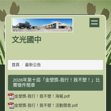
跳
到
主
要
內
容
文光國中
區
首頁
最新公告
2026年第十屆「金塑獎-我行！我不塑！」比
賽徵件簡章
金塑獎-我行！我不塑！海報.pdf
金塑獎-我行！我不塑！活動簡章.pdf